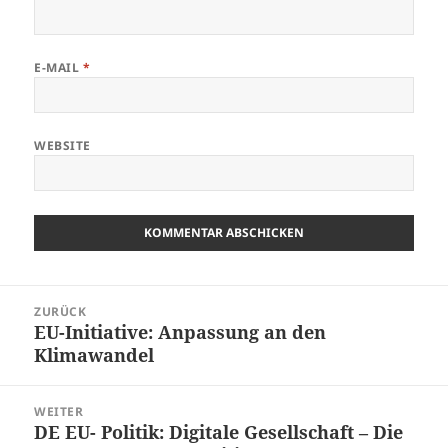
E-MAIL
*
WEBSITE
Beitrags-
ZURÜCK
Navigation
EU-Initiative: Anpassung an den
Vorheriger
Klimawandel
Beitrag:
WEITER
DE EU- Politik: Digitale Gesellschaft – Die
Nächster