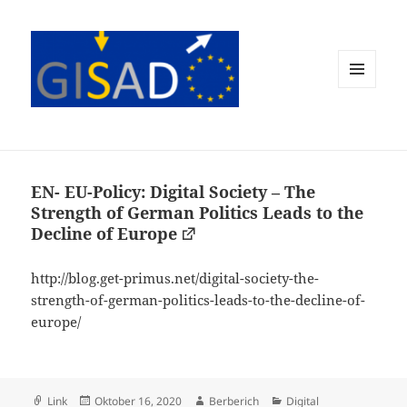
MENÜ
UND
WIDGETS
EN- EU-Policy: Digital Society – The
Strength of German Politics Leads to the
Decline of Europe
http://blog.get-primus.net/digital-society-the-
strength-of-german-politics-leads-to-the-decline-of-
europe/
Format
Veröffentlicht
Autor
Kategorien
Link
Oktober 16, 2020
Berberich
Digital