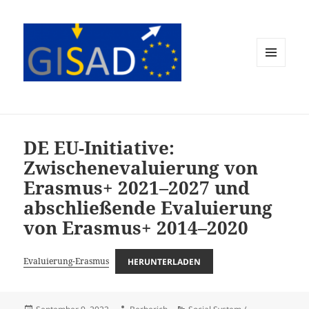
MENÜ
UND
WIDGETS
DE EU-Initiative:
Zwischenevaluierung von
Erasmus+ 2021–2027 und
abschließende Evaluierung
von Erasmus+ 2014–2020
Evaluierung-Erasmus
HERUNTERLADEN
Veröffentlicht
Autor
Kategorien