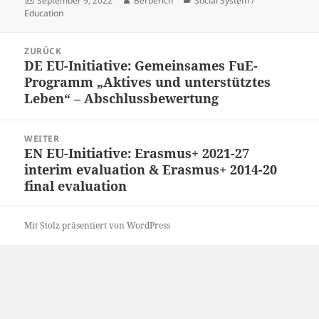
September 9, 2022
Berberich
Social System /
am
Education
Beitrags-
ZURÜCK
Navigation
DE EU-Initiative: Gemeinsames FuE-
Vorheriger
Programm „Aktives und unterstütztes
Beitrag:
Leben“ – Abschlussbewertung
WEITER
EN EU-Initiative: Erasmus+ 2021-27
Nächster
interim evaluation & Erasmus+ 2014-20
Beitrag:
final evaluation
Mit Stolz präsentiert von WordPress