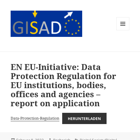
MENÜ
UND
WIDGETS
EN EU-Initiative: Data
Protection Regulation for
EU institutions, bodies,
offices and agencies –
report on application
Data-Protection-Regulation
HERUNTERLADEN
Veröffentlicht
Autor
Kategorien