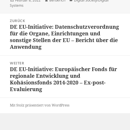
Februar 8, 2022
Berberich
Digital Society/Digital
am
Systems
Beitrags-
ZURÜCK
Navigation
DE EU-Initiative: Datenschutzverordnung
Vorheriger
für die Organe, Einrichtungen und
Beitrag:
sonstige Stellen der EU – Bericht über die
Anwendung
WEITER
DE EU-Initiative: Europäischer Fonds für
Nächster
regionale Entwicklung und
Beitrag:
Kohäsionsfonds 2014-2020 – Ex-post-
Evaluierung
Mit Stolz präsentiert von WordPress