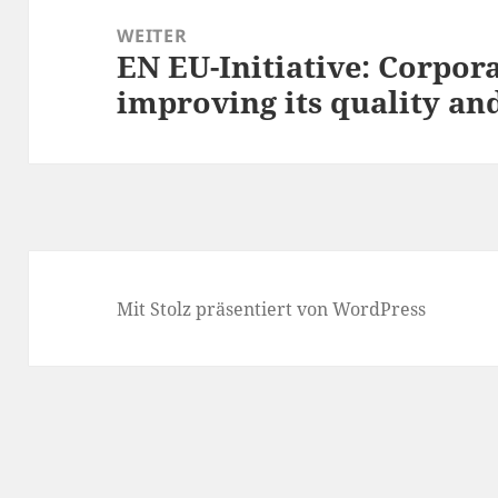
WEITER
EN EU-Initiative: Corpora
Nächster
improving its quality a
Beitrag:
erung
Mit Stolz präsentiert von WordPress