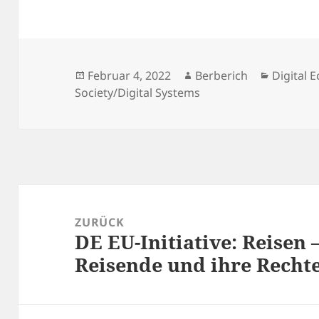
Veröffentlicht
Autor
Kategor
Februar 4, 2022
Berberich
Digital
am
Society/Digital Systems
Beitrags-
Navigation
ZURÜCK
DE EU-Initiative: Reisen 
Vorheriger
Reisende und ihre Recht
Beitrag: