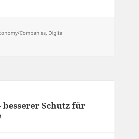
ien
 Economy/Companies
,
Digital
– besserer Schutz für
e