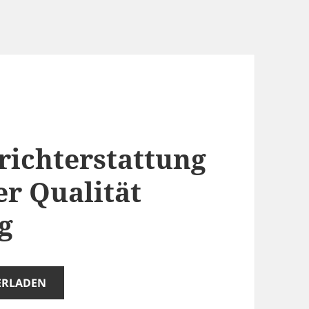
ichterstattung
er Qualität
g
ERLADEN