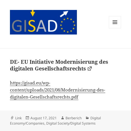
MENÜ
UND
WIDGETS
DE- EU Initiative Modernisierung des
digitalen Gesellschaftsrechts
https://gisad.eu/wp-
content/uploads/2021/08/Modernisierung-des-
digitalen-Gesellschaftsrechts.pdf
Format
Veröffentlicht
Autor
Kategorien
Link
August 17, 2021
Berberich
Digital
am
Economy/Companies
,
Digital Society/Digital Systems