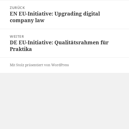
Beitrags-
ZURÜCK
Navigation
EN EU-Initiative: Upgrading digital
Vorheriger
company law
Beitrag:
WEITER
DE EU-Initiative: Qualitätsrahmen für
Nächster
Praktika
Beitrag:
Mit Stolz präsentiert von WordPress